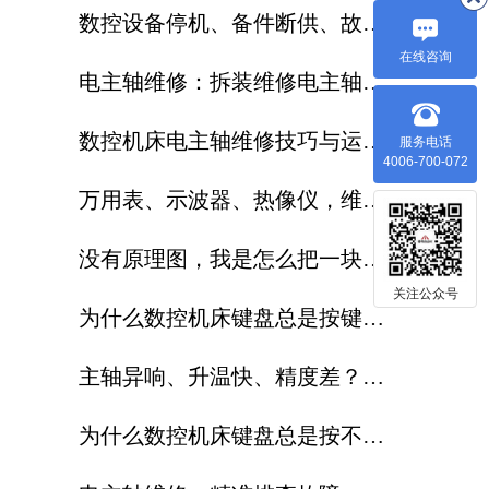
数控设备停机、备件断供、故障
在线咨询
反复修?这篇讲透了怎么破
电主轴维修：拆装维修电主轴时
，哪些操作易造成主轴永久损伤
数控机床电主轴维修技巧与运维
服务电话
4006-700-072
？
注意事项
万用表、示波器、热像仪，维修
工程师到底该怎么配合使用？
没有原理图，我是怎么把一块数
关注公众号
控电路板修好的
为什么数控机床键盘总是按键不
灵？
主轴异响、升温快、精度差？专
业电主轴维修解决方案分享
为什么数控机床键盘总是按不灵
？