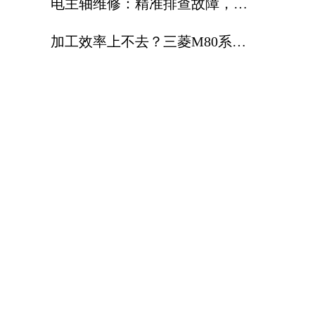
电主轴维修：精准排查故障，标
准化维修延长电主轴使用寿命
加工效率上不去？三菱M80系统
，让高速高精加工更省心