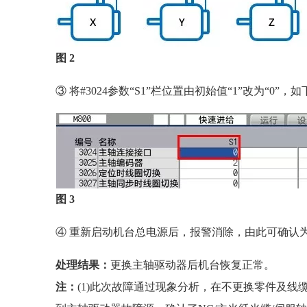
图 2
③ 将#3024参数“S1”栏位置由初始值“1”改为“0”，
图 3
④ 重新启动机台总电源后，报警消除，由此可确认
处理结果：
更换主轴驱动器后机台恢复正常。
注：
(1)此次故障通过现象分析，在不更换零件及