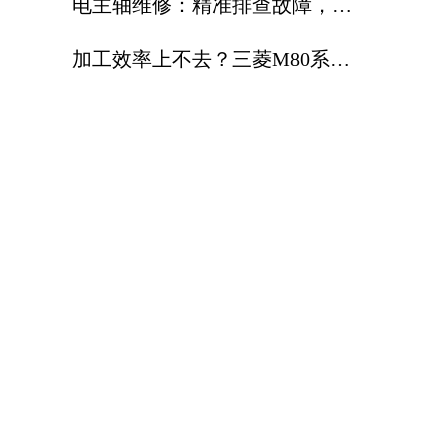
电主轴维修：精准排查故障，标
准化维修延长电主轴使用寿命
加工效率上不去？三菱M80系统
，让高速高精加工更省心