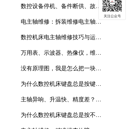
数控设备停机、备件断供、故障
关注公众号
反复修?这篇讲透了怎么破
电主轴维修：拆装维修电主轴时
，哪些操作易造成主轴永久损伤
数控机床电主轴维修技巧与运维
？
注意事项
万用表、示波器、热像仪，维修
工程师到底该怎么配合使用？
没有原理图，我是怎么把一块数
控电路板修好的
为什么数控机床键盘总是按键不
灵？
主轴异响、升温快、精度差？专
业电主轴维修解决方案分享
为什么数控机床键盘总是按不灵
？