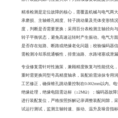
精准检测是定位故障的核心，需覆盖机械与电气两
承磨损、主轴锥孔精度、转子跳动量及壳体变形情
度，判断是否需要更换；采用百分表检测主轴径向
转子平衡状态，避免高速运转时产生振动。电气方
是否存在短路、断路或绝缘老化问题；校验编码器
需检测冷却系统通畅性，排查油路、水路堵塞或泄
专业修复需针对性施策，兼顾精度恢复与性能优化
重时需更换同型号高精度轴承，装配前需涂抹专用
工艺修正，确保锥孔跳动量控制在0.002mm以内
绝缘处理，绝缘电阻需达标（≥2MΩ）；编码器故
进行装配复位，严格按照拆解记录调整装配间隙，
试运行测试，监测主轴转速、振动、温升及噪音指