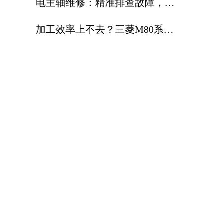
电主轴维修：精准排查故障，标
准化维修延长电主轴使用寿命
加工效率上不去？三菱M80系统
，让高速高精加工更省心