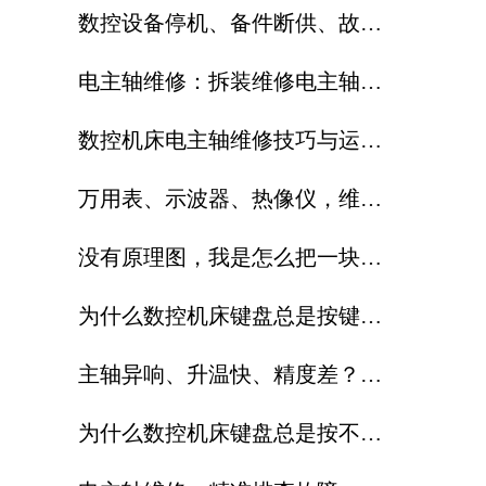
数控设备停机、备件断供、故障
反复修?这篇讲透了怎么破
电主轴维修：拆装维修电主轴时
，哪些操作易造成主轴永久损伤
数控机床电主轴维修技巧与运维
？
注意事项
万用表、示波器、热像仪，维修
工程师到底该怎么配合使用？
没有原理图，我是怎么把一块数
控电路板修好的
为什么数控机床键盘总是按键不
灵？
主轴异响、升温快、精度差？专
业电主轴维修解决方案分享
为什么数控机床键盘总是按不灵
？