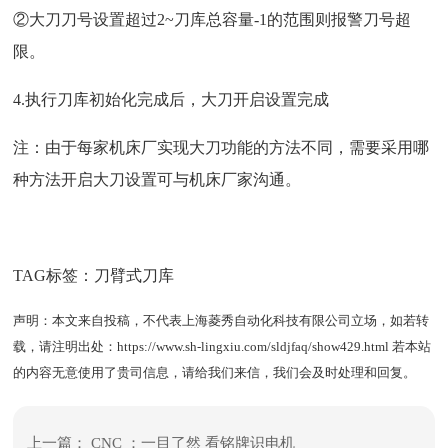
②大刀刀号设置超过2~刀库总容量-1的范围则报警刀号超
限。
4.执行刀库初始化完成后，大刀开启设置完成
注：由于每家机床厂实现大刀功能的方法不同，需要采用哪
种方法开启大刀设置可与机床厂家沟通。
TAG标签：
刀臂式刀库
声明：本文来自投稿，不代表上海菱秀自动化科技有限公司立场，如若转
载，请注明出处：
https://www.sh-lingxiu.com/sldjfaq/show429.html
若本站
的内容无意使用了贵司信息，请给我们来信，我们会及时处理和回复。
上一篇：
CNC ：一目了然 看铭牌识电机